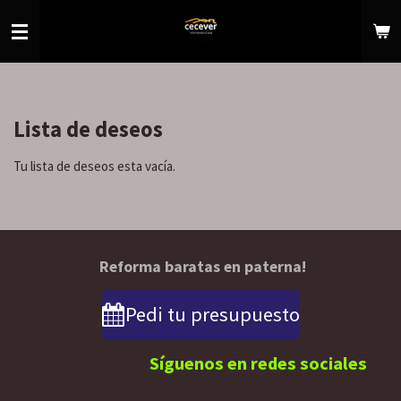
Ir
al
contenido
principal
Lista de deseos
Tu lista de deseos esta vacía.
Reforma baratas en paterna!
Pedi tu presupuesto
Síguenos en redes sociales