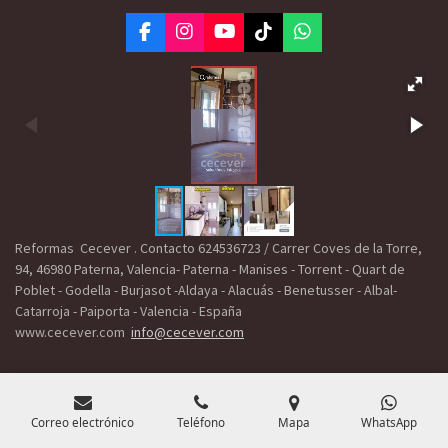
F
I
Y
T
W
a
n
o
i
h
c
s
u
k
a
e
t
T
T
t
b
a
u
o
s
o
g
b
k
A
o
r
e
p
k
a
p
m
Reformas Cecever . Contacto 624536723 / Carrer Coves de la Torre,
94, 46980 Paterna, Valencia- Paterna - Manises - Torrent - Quart de
Poblet - Godella - Burjasot -Aldaya - Alacuás - Benetusser - Albal-
Catarroja - Paiporta - Valencia - España
www.cecever.com
info@cecever.com
Correo electrónico
Teléfono
Mapa
WhatsApp