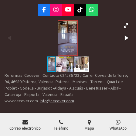
F
I
Y
T
W
a
n
o
i
h
c
s
u
k
a
e
t
T
T
t
b
a
u
o
s
o
g
b
k
A
o
r
e
p
k
a
p
m
Reformas Cecever . Contacto 624536723 / Carrer Coves de la Torre,
94, 46980 Paterna, Valencia- Paterna - Manises - Torrent - Quart de
Poblet - Godella - Burjasot -Aldaya - Alacuás - Benetusser - Albal-
Catarroja - Paiporta - Valencia - España
www.cecever.com
info@cecever.com
Correo electrónico
Teléfono
Mapa
WhatsApp